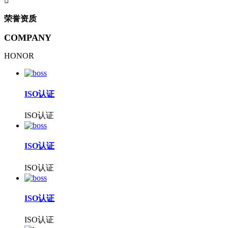

荣誉资质
COMPANY
HONOR
ISO认证
ISO认证
ISO认证
ISO认证
ISO认证
ISO认证