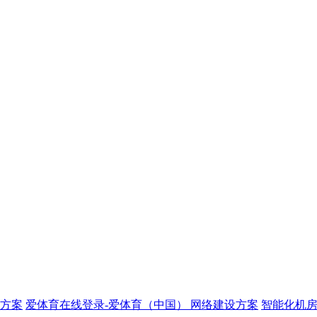
方案
爱体育在线登录-爱体育（中国） 网络建设方案
智能化机