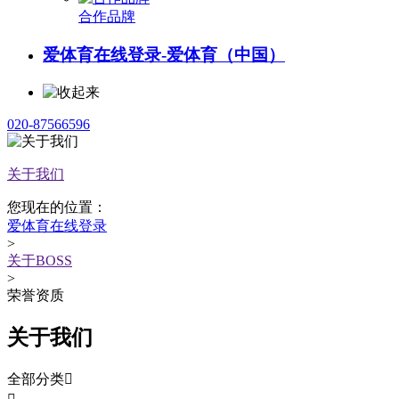
合作品牌
爱体育在线登录-爱体育（中国）
020-87566596
关于我们
您现在的位置：
爱体育在线登录
>
关于BOSS
>
荣誉资质
关于我们
全部分类
